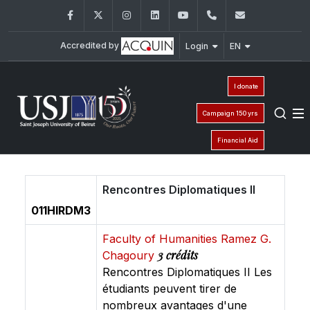
Facebook
Twitter
Instagram
LinkedIn
YouTube
+961 (1) 421 315
inci@usj.e
Accredited by
Login
EN
I donate
Campaign 150 yrs
Financial Aid
Rencontres Diplomatiques II
011HIRDM3
Faculty of Humanities Ramez G.
3 crédits
Chagoury
Rencontres Diplomatiques II Les
étudiants peuvent tirer de
nombreux avantages d'une