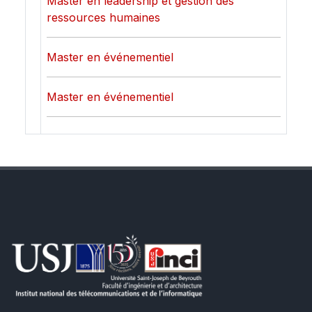
Master en leadership et gestion des
ressources humaines
Master en événementiel
Master en événementiel