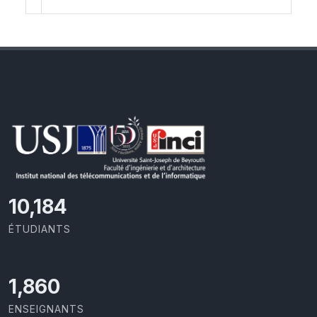
11,727
ÉTUDIANTS
2,142
ENSEIGNANTS