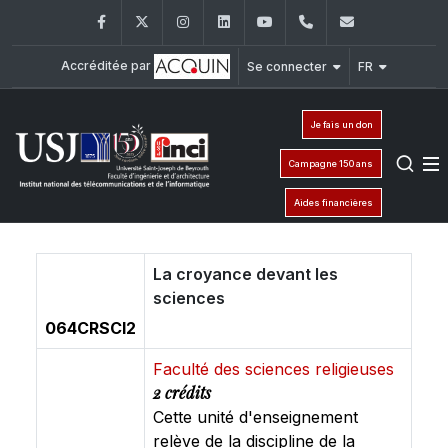
Facebook
Twitter
Instagram
LinkedIn
YouTube
+961 (1) 421 315
inci@usj.e
Accréditée par
Se connecter
FR
Je fais un don
Campagne 150 ans
Aides financières
La croyance devant les
sciences
064CRSCI2
Faculté des sciences religieuses
2 crédits
Cette unité d'enseignement
relève de la discipline de la