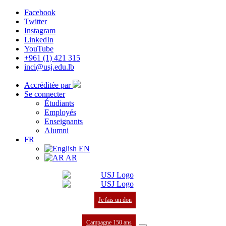
Facebook
Twitter
Instagram
LinkedIn
YouTube
+961 (1) 421 315
inci@usj.edu.lb
Accréditée par
Se connecter
Étudiants
Employés
Enseignants
Alumni
FR
EN
AR
Je fais un don
Campagne 150 ans