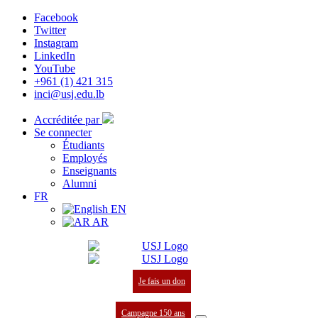
Facebook
Twitter
Instagram
LinkedIn
YouTube
+961 (1) 421 315
inci@usj.edu.lb
Accréditée par
Se connecter
Étudiants
Employés
Enseignants
Alumni
FR
EN
AR
Je fais un don
Campagne 150 ans