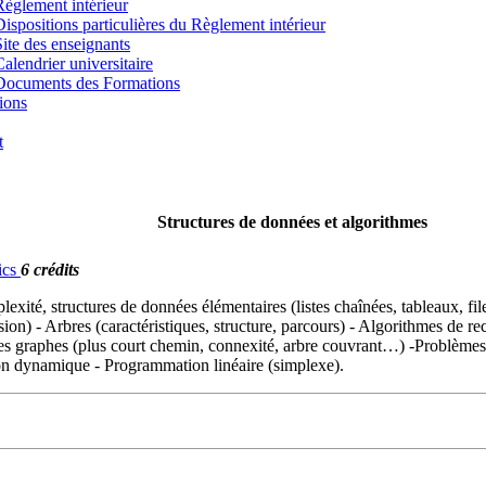
Règlement intérieur
Dispositions particulières du Règlement intérieur
Site des enseignants
Calendrier universitaire
Documents des Formations
ions
t
Structures de données et algorithmes
ics
6 crédits
xité, structures de données élémentaires (listes chaînées, tableaux, file
fusion) - Arbres (caractéristiques, structure, parcours) - Algorithmes de re
r les graphes (plus court chemin, connexité, arbre couvrant…) -Problème
on dynamique - Programmation linéaire (simplexe).