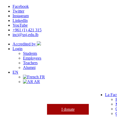
Facebook
Twitter
Instagram
LinkedIn
YouTube
+961 (1) 421 315
inci@usj.edu.lb
Accredited by
Login
Students
Employees
Teachers
Alumni
EN
FR
AR
La Fac
I donate