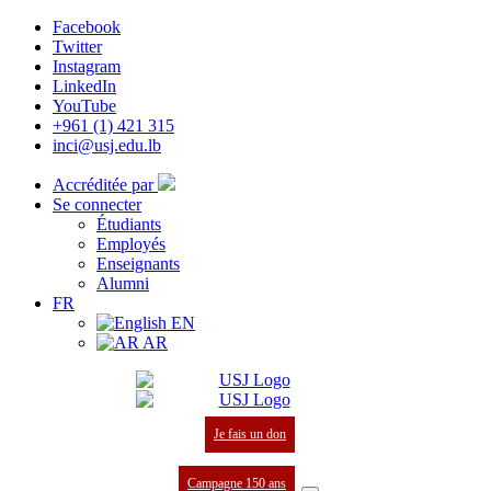
Facebook
Twitter
Instagram
LinkedIn
YouTube
+961 (1) 421 315
inci@usj.edu.lb
Accréditée par
Se connecter
Étudiants
Employés
Enseignants
Alumni
FR
EN
AR
Je fais un don
Campagne 150 ans