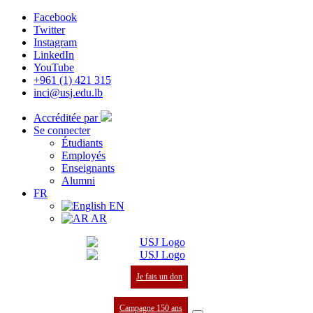
Facebook
Twitter
Instagram
LinkedIn
YouTube
+961 (1) 421 315
inci@usj.edu.lb
Accréditée par
Se connecter
Étudiants
Employés
Enseignants
Alumni
FR
EN
AR
Je fais un don
Campagne 150 ans