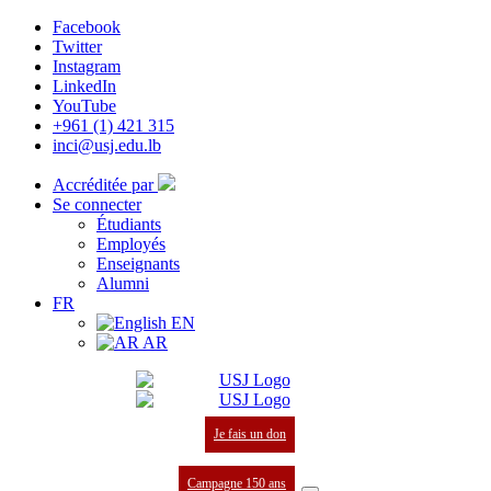
Facebook
Twitter
Instagram
LinkedIn
YouTube
+961 (1) 421 315
inci@usj.edu.lb
Accréditée par
Se connecter
Étudiants
Employés
Enseignants
Alumni
FR
EN
AR
Je fais un don
Campagne 150 ans