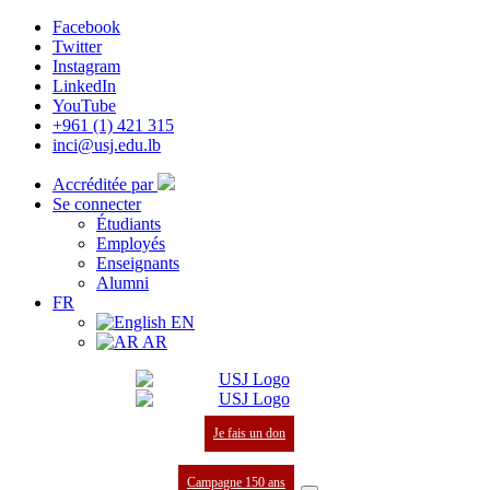
Facebook
Twitter
Instagram
LinkedIn
YouTube
+961 (1) 421 315
inci@usj.edu.lb
Accréditée par
Se connecter
Étudiants
Employés
Enseignants
Alumni
FR
EN
AR
Je fais un don
Campagne 150 ans