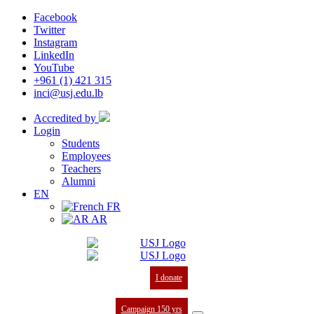
Facebook
Twitter
Instagram
LinkedIn
YouTube
+961 (1) 421 315
inci@usj.edu.lb
Accredited by
Login
Students
Employees
Teachers
Alumni
EN
FR
AR
I donate
Campaign 150 yrs