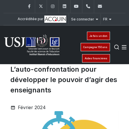
Facebook
Twitter
Instagram
LinkedIn
YouTube
+961 (1) 421 548
ile@usj.edu
Accréditée par
Se connecter
FR
Je fais un don
Campagne 150 ans
Aides financières
L’auto-confrontation pour
développer le pouvoir d’agir des
enseignants
Février 2024