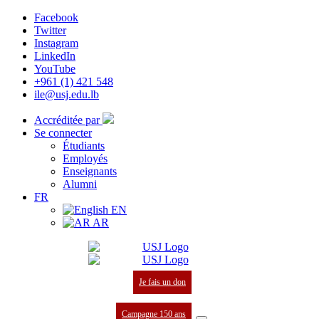
Facebook
Twitter
Instagram
LinkedIn
YouTube
+961 (1) 421 548
ile@usj.edu.lb
Accréditée par
Se connecter
Étudiants
Employés
Enseignants
Alumni
FR
EN
AR
Je fais un don
Campagne 150 ans