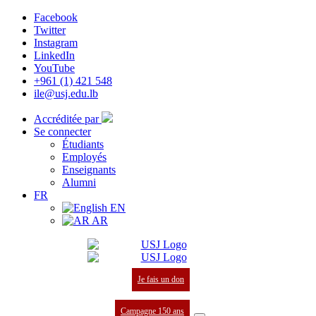
Facebook
Twitter
Instagram
LinkedIn
YouTube
+961 (1) 421 548
ile@usj.edu.lb
Accréditée par
Se connecter
Étudiants
Employés
Enseignants
Alumni
FR
EN
AR
Je fais un don
Campagne 150 ans