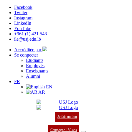
Facebook
Twitter
Instagram
LinkedIn
YouTube
+961 (1) 421 548
ile@usj.edu.lb
Accréditée par
Se connecter
Étudiants
Employés
Enseignants
Alumni
FR
EN
AR
Je fais un don
Campagne 150 ans