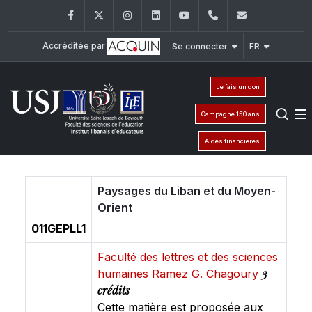
Facebook
Twitter
Instagram
LinkedIn
YouTube
+961 (1) 421 548
ile@usj.edu
Accréditée par
Se connecter
FR
Je fais un don
Campagne 150 ans
Aides financières
Paysages du Liban et du Moyen-
Orient
011GEPLL1
Faculté des lettres et des sciences
3
humaines Ramez G. Chagoury
crédits
Cette matière est proposée aux