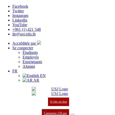
Facebook
Twitter
Instagram
LinkedIn
YouTube
+961 (1) 421 548
ile@usj.edu.lb
Accréditée par
Se connecter
Étudiants
Employés
Enseignants
Alumni
FR
EN
AR
Je fais un don
Campagne 150 ans