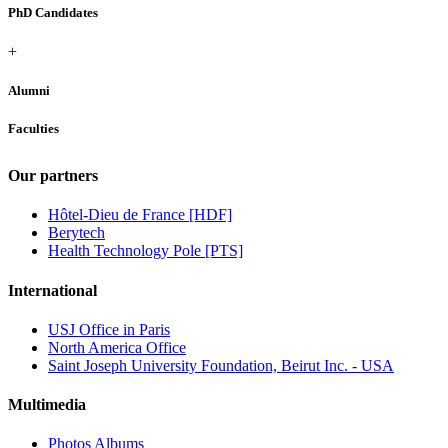
PhD Candidates
+
Alumni
Faculties
Our partners
Hôtel-Dieu de France [HDF]
Berytech
Health Technology Pole [PTS]
International
USJ Office in Paris
North America Office
Saint Joseph University Foundation, Beirut Inc. - USA
Multimedia
Photos Albums