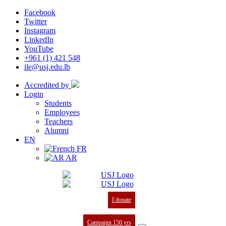
Facebook
Twitter
Instagram
LinkedIn
YouTube
+961 (1) 421 548
ile@usj.edu.lb
Accredited by
Login
Students
Employees
Teachers
Alumni
EN
FR
AR
I donate
Campaign 150 yrs