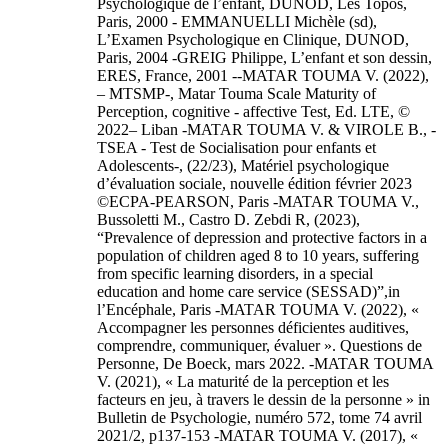
Psychologique de l’enfant, DUNOD, Les Topos,
Paris, 2000 - EMMANUELLI Michèle (sd),
L’Examen Psychologique en Clinique, DUNOD,
Paris, 2004 -GREIG Philippe, L’enfant et son dessin,
ERES, France, 2001 --MATAR TOUMA V. (2022),
– MTSMP-, Matar Touma Scale Maturity of
Perception, cognitive - affective Test, Ed. LTE, ©
2022– Liban -MATAR TOUMA V. & VIROLE B., -
TSEA - Test de Socialisation pour enfants et
Adolescents-, (22/23), Matériel psychologique
d’évaluation sociale, nouvelle édition février 2023
©ECPA-PEARSON, Paris -MATAR TOUMA V.,
Bussoletti M., Castro D. Zebdi R, (2023),
“Prevalence of depression and protective factors in a
population of children aged 8 to 10 years, suffering
from specific learning disorders, in a special
education and home care service (SESSAD)”,in
l’Encéphale, Paris -MATAR TOUMA V. (2022), «
Accompagner les personnes déficientes auditives,
comprendre, communiquer, évaluer ». Questions de
Personne, De Boeck, mars 2022. -MATAR TOUMA
V. (2021), « La maturité de la perception et les
facteurs en jeu, à travers le dessin de la personne » in
Bulletin de Psychologie, numéro 572, tome 74 avril
2021/2, p137-153 -MATAR TOUMA V. (2017), «