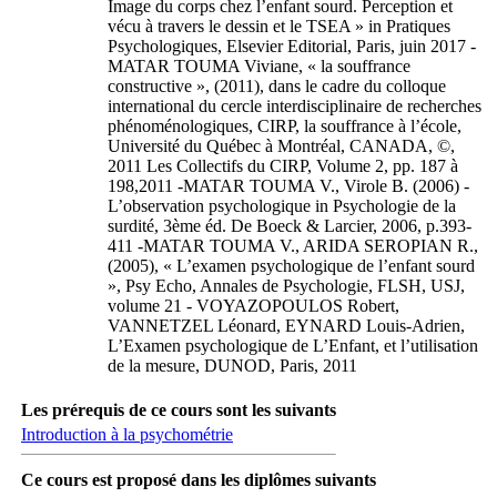
Image du corps chez l’enfant sourd. Perception et
vécu à travers le dessin et le TSEA » in Pratiques
Psychologiques, Elsevier Editorial, Paris, juin 2017 -
MATAR TOUMA Viviane, « la souffrance
constructive », (2011), dans le cadre du colloque
international du cercle interdisciplinaire de recherches
phénoménologiques, CIRP, la souffrance à l’école,
Université du Québec à Montréal, CANADA, ©,
2011 Les Collectifs du CIRP, Volume 2, pp. 187 à
198,2011 -MATAR TOUMA V., Virole B. (2006) -
L’observation psychologique in Psychologie de la
surdité, 3ème éd. De Boeck & Larcier, 2006, p.393-
411 -MATAR TOUMA V., ARIDA SEROPIAN R.,
(2005), « L’examen psychologique de l’enfant sourd
», Psy Echo, Annales de Psychologie, FLSH, USJ,
volume 21 - VOYAZOPOULOS Robert,
VANNETZEL Léonard, EYNARD Louis-Adrien,
L’Examen psychologique de L’Enfant, et l’utilisation
de la mesure, DUNOD, Paris, 2011
Les prérequis de ce cours sont les suivants
Introduction à la psychométrie
Ce cours est proposé dans les diplômes suivants