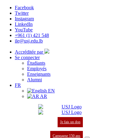
Facebook
Twitter
Instagram
LinkedIn
YouTube
+961 (1) 421 548
ile@usj.edu.lb
Accréditée par
Se connecter
Étudiants
Employés
Enseignants
Alumni
FR
EN
AR
Je fais un don
Campagne 150 ans