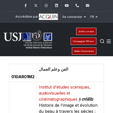
Facebook
Twitter
Instagram
LinkedIn
YouTube
+961 (1) 421 548
ile@usj.edu
Accréditée par
Se connecter
FR
Je fais un don
Campagne 150 ans
Aides financières
الفن وعلم الجمال
010AR01M2
Institut d'études scéniques,
audiovisuelles et
3 crédits
cinématographiques
Histoire de l'image et évolution
du beau à travers les siècles :