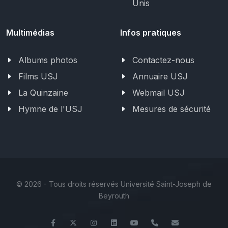
Unis
Multimédias
Infos pratiques
Albums photos
Contactez-nous
Films USJ
Annuaire USJ
La Quinzaine
Webmail USJ
Hymne de l'USJ
Mesures de sécurité
©
2026 - Tous droits réservés Université Saint-Joseph de
Beyrouth
Facebook
Twitter
Instagram
LinkedIn
YouTube
+961 (1) 421 548
ile@usj.edu