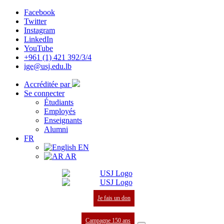
Facebook
Twitter
Instagram
LinkedIn
YouTube
+961 (1) 421 392/3/4
ige@usj.edu.lb
Accréditée par
Se connecter
Étudiants
Employés
Enseignants
Alumni
FR
EN
AR
Je fais un don
Campagne 150 ans