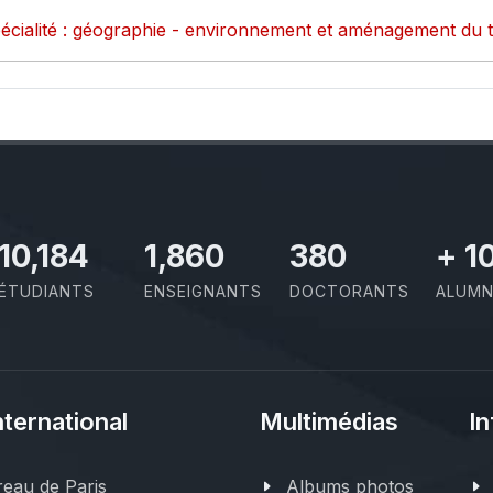
écialité : géographie - environnement et aménagement du te
11,727
2,142
437
+
1
ÉTUDIANTS
ENSEIGNANTS
DOCTORANTS
ALUMN
nternational
Multimédias
In
eau de Paris
Albums photos