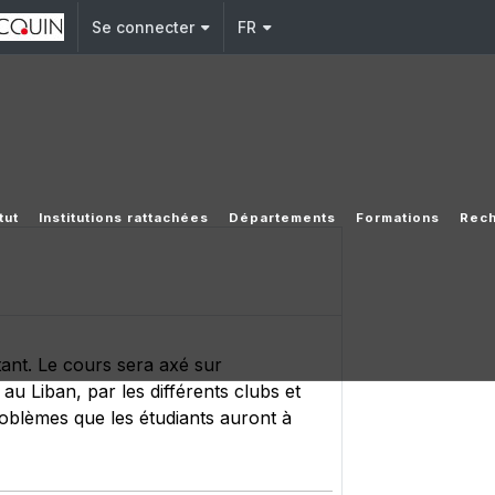
Se connecter
FR
tut
Institutions rattachées
Départements
Formations
Rec
tant. Le cours sera axé sur
au Liban, par les différents clubs et
roblèmes que les étudiants auront à