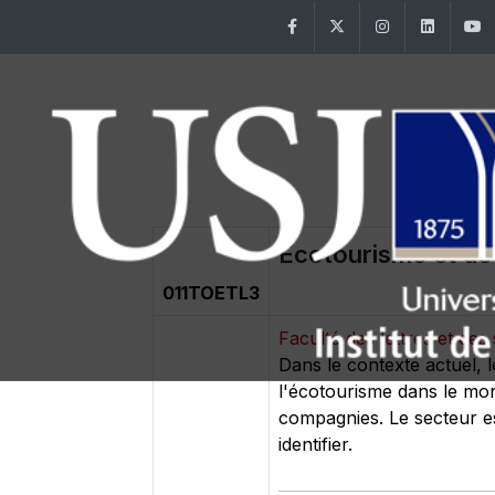
Facebook
Twitter
Instagram
Linke
Ecotourisme et dé
011TOETL3
Faculté des lettres et d
Dans le contexte actuel, 
l'écotourisme dans le mond
compagnies. Le secteur es
identifier.