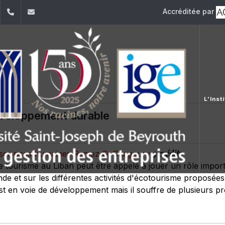
Accréditée par
dIn
YouTube
+961 (1) 421 392/3/4
ige@usj.edu.lb
L'Insti
veloppement durable
3 crédits
es sciences humaines Ramez G. Chagoury
le tourisme au Liban peut être appelé à jouer un rôle impor
e et sur les différentes activités d'écotourisme proposées 
t en voie de développement mais il souffre de plusieurs p