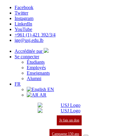
Facebook
Twitter
Instagram
LinkedIn
YouTube
+961 (1) 421 392/3/4
ige@usj.edu.lb
Accréditée par
Se connecter
Étudiants
Employés
Enseignants
Alumni
FR
EN
AR
Je fais un don
Campagne 150 ans