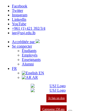
Facebook
Twitter
Instagram
LinkedIn
YouTube
+961 (1) 421 392/3/4
ige@usj.edu.lb
Accréditée par
Se connecter
Étudiants
Employés
Enseignants
Alumni
FR
EN
AR
Je fais un don
Campagne 150 ans