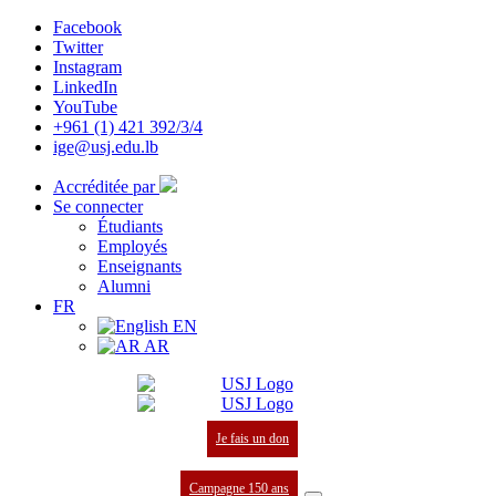
Facebook
Twitter
Instagram
LinkedIn
YouTube
+961 (1) 421 392/3/4
ige@usj.edu.lb
Accréditée par
Se connecter
Étudiants
Employés
Enseignants
Alumni
FR
EN
AR
Je fais un don
Campagne 150 ans