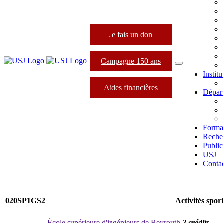
Je fais un don
Campagne 150 ans
Instit
Aides financières
Dépar
Forma
Reche
Public
USJ
Conta
020SP1GS2
Activités spor
École supérieure d'ingénieurs de Beyrouth
2 crédits