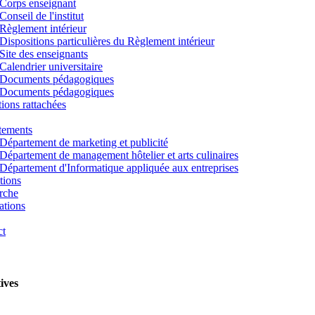
Corps enseignant
Conseil de l'institut
Règlement intérieur
Dispositions particulières du Règlement intérieur
Site des enseignants
Calendrier universitaire
Documents pédagogiques
Documents pédagogiques
utions rattachées
tements
Département de marketing et publicité
Département de management hôtelier et arts culinaires
Département d'Informatique appliquée aux entreprises
tions
rche
ations
ct
tives