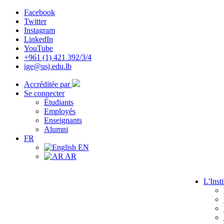
Facebook
Twitter
Instagram
LinkedIn
YouTube
+961 (1) 421 392/3/4
ige@usj.edu.lb
Accréditée par
Se connecter
Étudiants
Employés
Enseignants
Alumni
FR
EN
AR
L'Insti