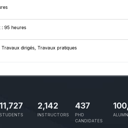
ures
t : 95 heures
 Travaux dirigés, Travaux pratiques
11,727
2,142
437
100
STUDENTS
INSTRUCTORS
PHD
ALUMN
CANDIDATES