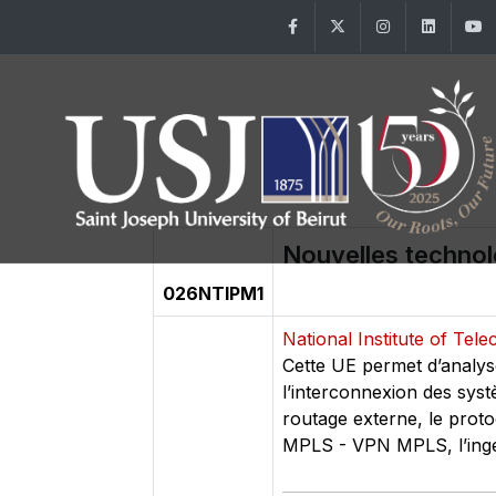
Facebook
Twitter
Instagram
Linke
Nouvelles technol
026NTIPM1
National Institute of Te
Cette UE permet d’analyse
l’interconnexion des syst
routage externe, le proto
MPLS - VPN MPLS, l’ingénie