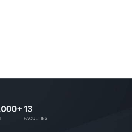
,000
+
13
I
FACULTIES