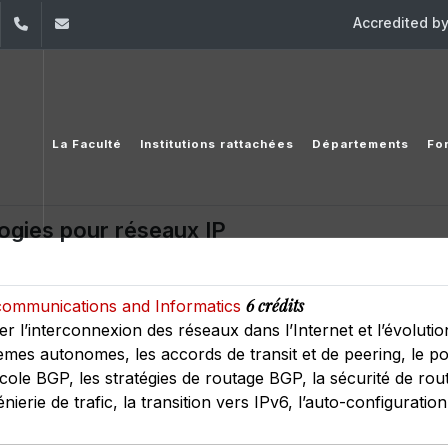
Accredited b
dIn
YouTube
+961 (1) 421 392/3/4
ige@usj.edu.lb
La Faculté
Institutions rattachées
Départements
Fo
ogies pour réseaux IP
6 crédits
lecommunications and Informatics
r l’interconnexion des réseaux dans l’Internet et l’évoluti
èmes autonomes, les accords de transit et de peering, le po
cole BGP, les stratégies de routage BGP, la sécurité de routa
rie de trafic, la transition vers IPv6, l’auto-configuration 