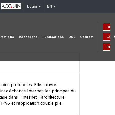
y
Login
EN
I don
Camp
rmations
Recherche
Publications
USJ
Contact
Finan
on des protocoles. Elle couvre
int d’échange Internet, les principes du
ge dans l’Internet, l’architecture
IPv6 et l’application double pile.