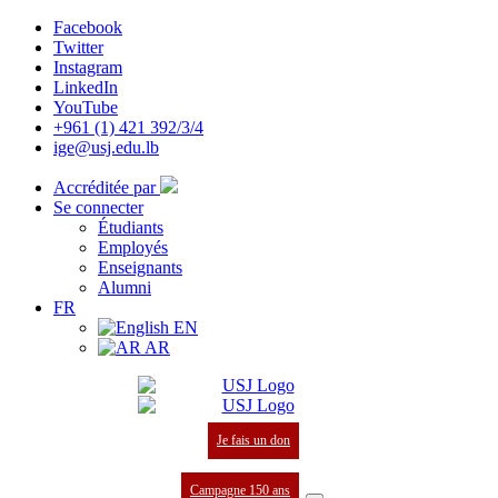
Facebook
Twitter
Instagram
LinkedIn
YouTube
+961 (1) 421 392/3/4
ige@usj.edu.lb
Accréditée par
Se connecter
Étudiants
Employés
Enseignants
Alumni
FR
EN
AR
Je fais un don
Campagne 150 ans