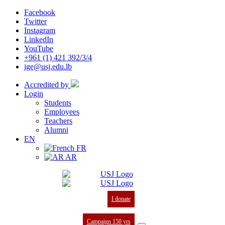
Facebook
Twitter
Instagram
LinkedIn
YouTube
+961 (1) 421 392/3/4
ige@usj.edu.lb
Accredited by
Login
Students
Employees
Teachers
Alumni
EN
FR
AR
I donate
Campaign 150 yrs