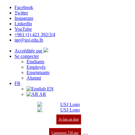
Facebook
Twitter
Instagram
LinkedIn
YouTube
+961 (1) 421 392/3/4
ige@usj.edu.lb
Accréditée par
Se connecter
Étudiants
Employés
Enseignants
Alumni
FR
EN
AR
Je fais un don
Campagne 150 ans