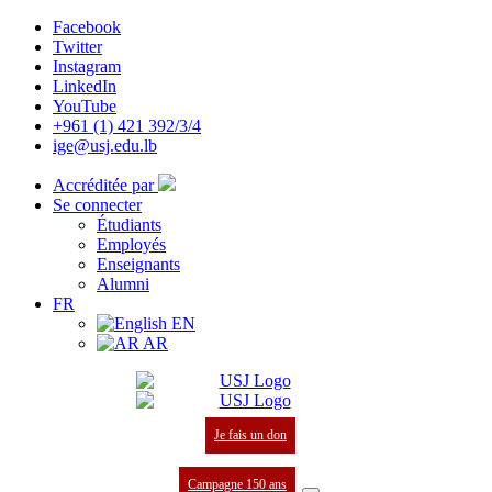
Facebook
Twitter
Instagram
LinkedIn
YouTube
+961 (1) 421 392/3/4
ige@usj.edu.lb
Accréditée par
Se connecter
Étudiants
Employés
Enseignants
Alumni
FR
EN
AR
Je fais un don
Campagne 150 ans