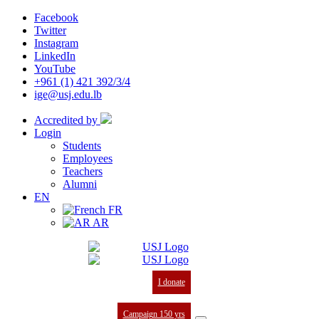
Facebook
Twitter
Instagram
LinkedIn
YouTube
+961 (1) 421 392/3/4
ige@usj.edu.lb
Accredited by
Login
Students
Employees
Teachers
Alumni
EN
FR
AR
I donate
Campaign 150 yrs