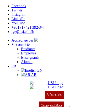
Facebook
Twitter
Instagram
LinkedIn
YouTube
+961 (1) 421 392/3/4
ige@usj.edu.lb
Accréditée par
Se connecter
Étudiants
Employés
Enseignants
Alumni
FR
EN
AR
Je fais un don
Campagne 150 ans