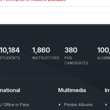
11,418
2,086
426
100
STUDENTS
INSTRUCTORS
PHD
ALUMN
CANDIDATES
rnational
Multimedia
In
 Office in Paris
Photos Albums