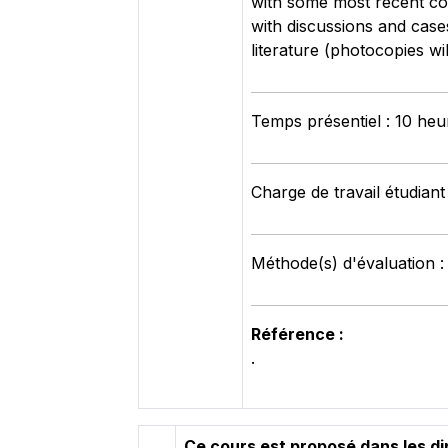
with some most recent con
with discussions and cases
literature (photocopies wil
Temps présentiel : 10 heu
Charge de travail étudiant
Méthode(s) d'évaluation 
Référence :
.
Ce cours est proposé dans les d