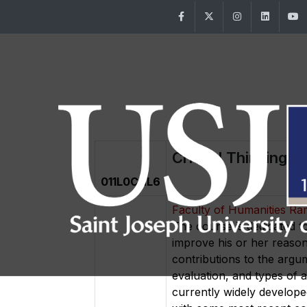
Facebook
Twitter
Instagram
Linke
Critical Thinking
011L0CHL6
Faculty of Humanities R
The course is dedicated 
improve his or her reason
contributions to the argu
evaluation, and types of a
currently widely develop