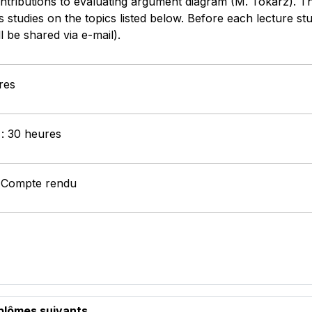
tributions to evaluating argument diagram (M. Tokarz). The
 studies on the topics listed below. Before each lecture stu
l be shared via e-mail).
res
 : 30 heures
: Compte rendu
iplômes suivants