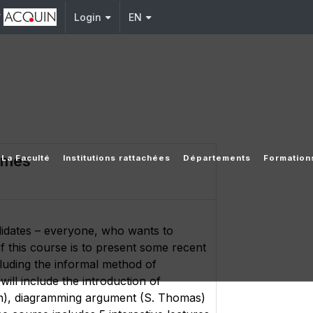
y
Login
EN
emes
La Faculté
Institutions rattachées
Départements
Formation
didates – everyone, who wants to
 this course is to present some recent
cluding the informal method of
will include the introduction of
on), diagramming argument (S. Thomas)