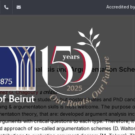
Accredited b
dIn
YouTube
+961 (1) 421 392/3/4
ige@usj.edu.lb
: Argument Analysis and Argumentation Sch
2 crédits
amez G. Chagoury
to undergraduate students, but postgraduates and PhD can
ing & argumentation skills is most welcome. The purpose of
mentation theory, that are: developed argument analysis in
rguments with critical questions to each type. Therefore, it 
ed approach of so-called argumentation schemes (D. Walt