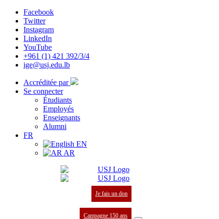
Facebook
Twitter
Instagram
LinkedIn
YouTube
+961 (1) 421 392/3/4
ige@usj.edu.lb
Accréditée par
Se connecter
Étudiants
Employés
Enseignants
Alumni
FR
EN
AR
Je fais un don
Campagne 150 ans