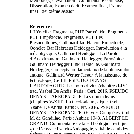
Méthode(s) d'évaluation : Commentaire composé,
Dissertation, Examen écrit, Examen final, Examen
final - deuxième session
Référence :
I. Héraclite, Fragments, PUF Parménide, Fragments,
PUF Empédocle, Fragments, PUF Les
Présocratiques, Gallimard Jad Hatem, Empédocle,
Qohélet, Bar Hebraeus Heidegger, Introduction à la
métaphysique, Gallimard Heidegger, La Parole
d’Anaximandre, Gallimard Heidegger, Parménide,
Gallimard Heidegger-Fink, Héraclite, Gallimard
Heidegger, Concepts fondamentaux de la philosophie
antique, Gallimard Werner Jaeger, A la naissance de
la théologie, Cerf II. PSEUDO-DENYS
L'AREOPAGITE. Les noms divins (chapitres I-IV).
trad. Ysabel De Andia. Paris : Cerf, 2016. PSEUDO-
DENYS L'AREOPAGITE. Les noms divins
(chapitres V-XIII). La théologie mystique. trad.
Ysabel De Andia. Paris : Cerf, 2016. PSEUDO-
DENYS L'AREOPAGITE. Œuvres Complètes. trad.
M. de Gandillac. Paris : Aubier, 1943. ALBERT LE
GRAND. Commentaire de la « Théologie mystique
» de Denys le Pseudo-Aréopagite, suivi de celui des