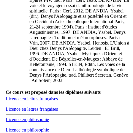
Épîtres I-IV. trad. Paris : Cerf, 1993. DE ANDIA, La
voie et le voyageur essai d'anthropologie de la vie
spirituelle. Paris : Cerf, 2012. DE ANDIA, Ysabel
(dir.). Denys l'Aréopagite et sa postérité en Orient et
en Occident (Actes du colloque International Paris,
21-24 septembre 1994). Paris : Institut d'études
Augustiniennes, 1997. DE ANDIA, Ysabel. Denys
l'aréopagite : Tradition et métamorphoses. Paris :
Vrin, 2007. DE ANDIA, Ysabel. Henosis. L'Union à
Dieu chez Denys l'Aréopagite. Leiden : EJ Brill,
1996. DE ANDIA, Ysabel. Mystiques d'Orient et
d'Occident. De Bégrolles-en-Mauges : Abbaye de
Bellefontaine, 1994. STEIN, Edith. Les voies de la
connaissance de Dieu. La théologie symbolique de
Denys l’Aréopagite. trad. Philibert Secretan. Genève
: Ad Solem, 2003.
Ce cours est proposé dans les diplômes suivants
Licence en lettres françaises
Licence en lettres françaises
Licence en philosophie
Licence en philosophie