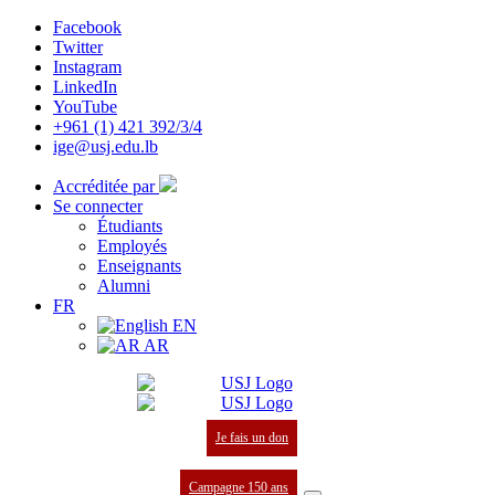
Facebook
Twitter
Instagram
LinkedIn
YouTube
+961 (1) 421 392/3/4
ige@usj.edu.lb
Accréditée par
Se connecter
Étudiants
Employés
Enseignants
Alumni
FR
EN
AR
Je fais un don
Campagne 150 ans