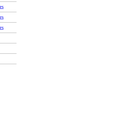
es
es
es