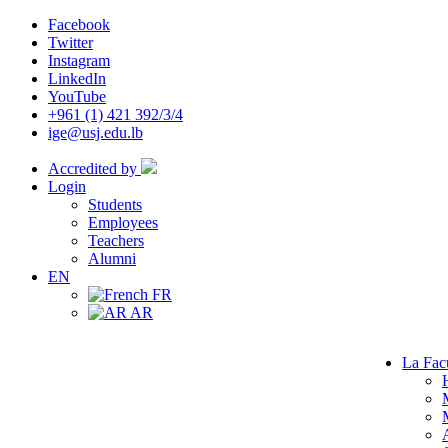
Facebook
Twitter
Instagram
LinkedIn
YouTube
+961 (1) 421 392/3/4
ige@usj.edu.lb
Accredited by
Login
Students
Employees
Teachers
Alumni
EN
FR
AR
La Fac