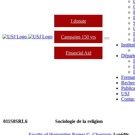
I donate
Campaign 150 yrs
Institu
Financial Aid
Départ
Format
Recher
Publica
USJ
Contac
011S8SRL6
Sociologie de la religion
Faculty of Humanities Ramez G. Chagoury
3 crédits