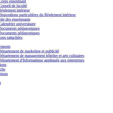
Corps enseignant
Conseil de faculté
Règlement intérieur
Dispositions particulières du Règlement intérieur
Site des enseignants
Calendrier universitaire
Documents pédagogiques
Documents pédagogiques
tions rattachées
ements
Département de marketing et publicité
Département de management hôtelier et arts culinaires
Département d'Informatique appliquée aux entreprises
ions
che
tions
t