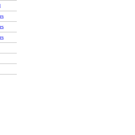
l
es
es
es