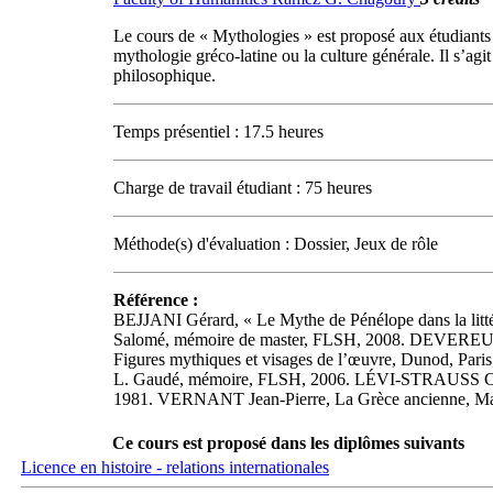
Le cours de « Mythologies » est proposé aux étudiants i
mythologie gréco-latine ou la culture générale. Il s’agi
philosophique.
Temps présentiel : 17.5 heures
Charge de travail étudiant : 75 heures
Méthode(s) d'évaluation : Dossier, Jeux de rôle
Référence :
BEJJANI Gérard, « Le Mythe de Pénélope dans la lit
Salomé, mémoire de master, FLSH, 2008. DEVEREUX 
Figures mythiques et visages de l’œuvre, Dunod, Pari
L. Gaudé, mémoire, FLSH, 2006. LÉVI-STRAUSS Claud
1981. VERNANT Jean-Pierre, La Grèce ancienne, Maspero
Ce cours est proposé dans les diplômes suivants
Licence en histoire - relations internationales