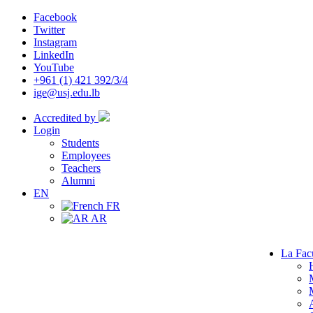
Facebook
Twitter
Instagram
LinkedIn
YouTube
+961 (1) 421 392/3/4
ige@usj.edu.lb
Accredited by
Login
Students
Employees
Teachers
Alumni
EN
FR
AR
La Fac