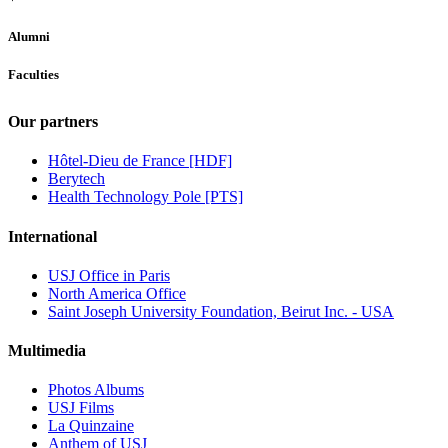
Alumni
Faculties
Our partners
Hôtel-Dieu de France [HDF]
Berytech
Health Technology Pole [PTS]
International
USJ Office in Paris
North America Office
Saint Joseph University Foundation, Beirut Inc. - USA
Multimedia
Photos Albums
USJ Films
La Quinzaine
Anthem of USJ