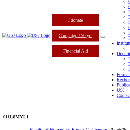
I donate
Campaign 150 yrs
Institu
Financial Aid
Départ
Format
Recher
Publica
USJ
Contac
011L8MYL1
Faculty of Humanities Ramez G. Chagoury
3 crédits