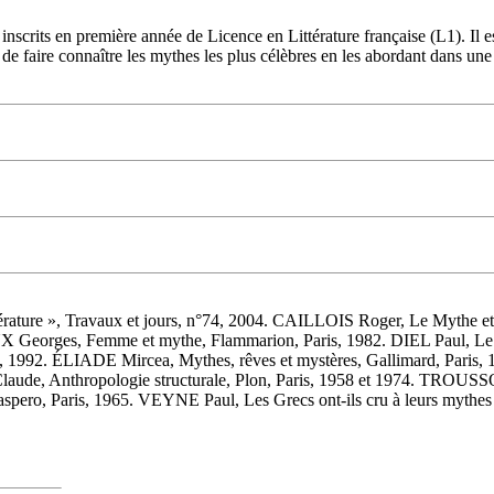
nscrits en première année de Licence en Littérature française (L1). Il e
t de faire connaître les mythes les plus célèbres en les abordant dans un
térature », Travaux et jours, n°74, 2004. CAILLOIS Roger, Le Mythe
Georges, Femme et mythe, Flammarion, Paris, 1982. DIEL Paul, Le
s, 1992. ÉLIADE Mircea, Mythes, rêves et mystères, Gallimard, Paris
e, Anthropologie structurale, Plon, Paris, 1958 et 1974. TROUSSON
, Paris, 1965. VEYNE Paul, Les Grecs ont-ils cru à leurs mythes : ess