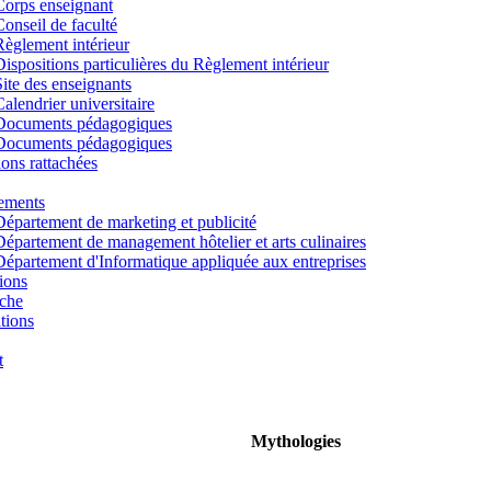
Corps enseignant
Conseil de faculté
Règlement intérieur
Dispositions particulières du Règlement intérieur
Site des enseignants
Calendrier universitaire
Documents pédagogiques
Documents pédagogiques
tions rattachées
ements
Département de marketing et publicité
Département de management hôtelier et arts culinaires
Département d'Informatique appliquée aux entreprises
ions
che
tions
t
Mythologies