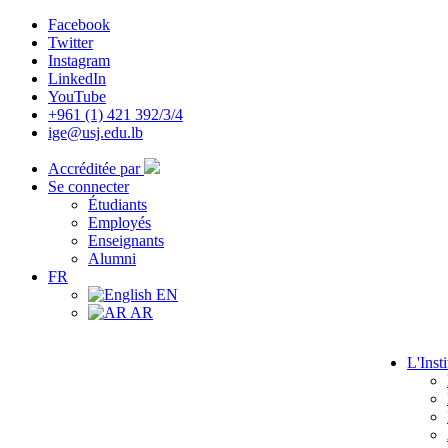
Facebook
Twitter
Instagram
LinkedIn
YouTube
+961 (1) 421 392/3/4
ige@usj.edu.lb
Accréditée par
Se connecter
Étudiants
Employés
Enseignants
Alumni
FR
EN
AR
L'Insti