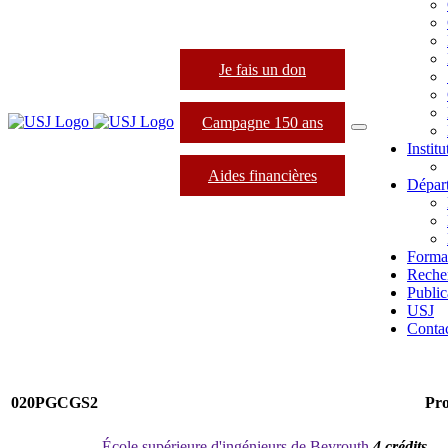
Je fais un don
Campagne 150 ans
Instit
Aides financières
Dépar
Forma
Reche
Public
USJ
Conta
020PGCGS2
Pro
École supérieure d'ingénieurs de Beyrouth
4 crédits