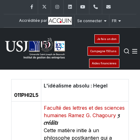
Facebook
Twitter
Instagram
LinkedIn
YouTube
+961 (1) 421 392/
ige@usj.ed
Accréditée par
Se connecter
FR
Je fais un don
Campagne 150 ans
Aides financières
L'idéalisme absolu : Hegel
011PHI2L5
Faculté des lettres et des sciences
3
humaines Ramez G. Chagoury
crédits
Cette matière initie à un
philosophe postkantien qui a