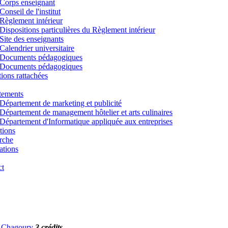
Corps enseignant
Conseil de l'institut
Règlement intérieur
Dispositions particulières du Règlement intérieur
Site des enseignants
Calendrier universitaire
Documents pédagogiques
Documents pédagogiques
utions rattachées
tements
Département de marketing et publicité
Département de management hôtelier et arts culinaires
Département d'Informatique appliquée aux entreprises
tions
rche
ations
ct
G. Chagoury
3 crédits