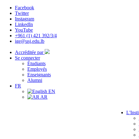
Facebook
Twitter
Instagram
LinkedIn
YouTube
+961 (1) 421 392/3/4
ige@usj.edu.lb
Accréditée par
Se connecter
Étudiants
Employés
Enseignants
Alumni
FR
EN
AR
L'Insti