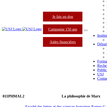
Je fais un don
Campagne 150 ans
Instit
Aides financières
Dépar
Forma
Reche
Public
USJ
Conta
011PHMAL2
La philosophie de Marx
Faculté des lettres et des sciences humaines Ramez 