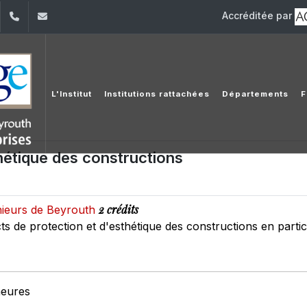
Accréditée par
dIn
YouTube
+961 (1) 421 392/3/4
ige@usj.edu.lb
L'Institut
Institutions rattachées
Départements
F
hétique des constructions
2 crédits
nieurs de Beyrouth
cts de protection et d'esthétique des constructions en partic
heures