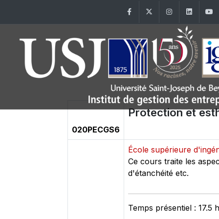
Facebook
Twitter
Instagram
Linke
Protection et est
020PECGS6
École supérieure d'ingé
Ce cours traite les aspe
d'étanchéité etc.
Temps présentiel : 17.5 