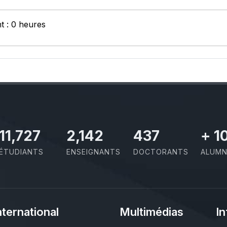
nt : 0 heures
11,727
2,142
437
+
1
ÉTUDIANTS
ENSEIGNANTS
DOCTORANTS
ALUMN
nternational
Multimédias
In