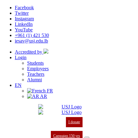
Facebook
Twitter
Instagram
LinkedIn
YouTube
+961 (1) 421 530
iesav@usj.edu.lb
Accredited by
Login
Students
Employees
Teachers
Alumni
EN
FR
AR
I donate
Campaign 150 yrs