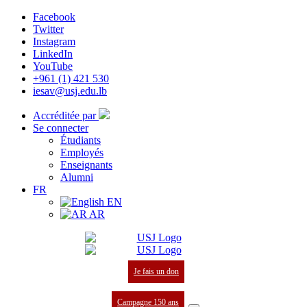
Facebook
Twitter
Instagram
LinkedIn
YouTube
+961 (1) 421 530
iesav@usj.edu.lb
Accréditée par
Se connecter
Étudiants
Employés
Enseignants
Alumni
FR
EN
AR
Je fais un don
Campagne 150 ans