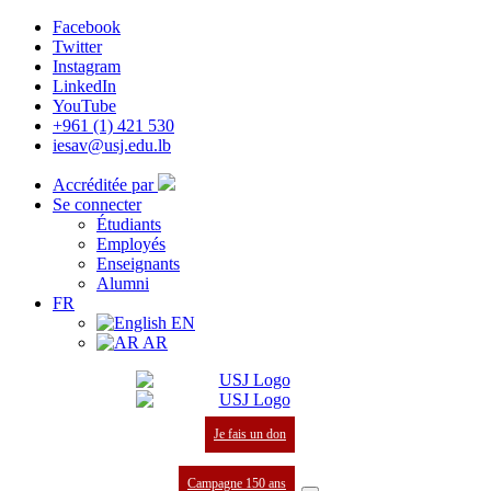
Facebook
Twitter
Instagram
LinkedIn
YouTube
+961 (1) 421 530
iesav@usj.edu.lb
Accréditée par
Se connecter
Étudiants
Employés
Enseignants
Alumni
FR
EN
AR
Je fais un don
Campagne 150 ans