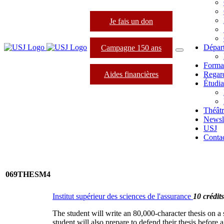
Je fais un don
Dépar
Campagne 150 ans
Forma
Aides financières
Regard
Étudia
Théâtr
Newsle
USJ
Conta
069THESM4
Institut supérieur des sciences de l'assurance
10 crédits
The student will write an 80,000-character thesis on a 
student will also prepare to defend their thesis before a