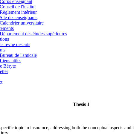
Corps enseignant
Conseil de l'institut
Règlement intérieur
Site des enseignants
Calendrier universitaire
tements
Département des études supérieures
tions
s revue des arts
nts
Bureau de l'amicale
Liens utiles
e Béryte
tter
ct
Thesis 1
specific topic in insurance, addressing both the conceptual aspects and 
 jury.