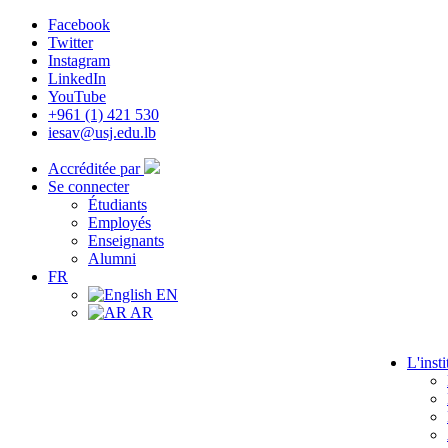
Facebook
Twitter
Instagram
LinkedIn
YouTube
+961 (1) 421 530
iesav@usj.edu.lb
Accréditée par
Se connecter
Étudiants
Employés
Enseignants
Alumni
FR
EN
AR
L'insti