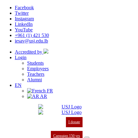
Facebook
Twitter
Instagram
LinkedIn
YouTube
+961 (1) 421 530
iesav@usj.edu.lb
Accredited by
Login
Students
Employees
Teachers
Alumni
EN
FR
AR
I donate
Campaign 150 yrs