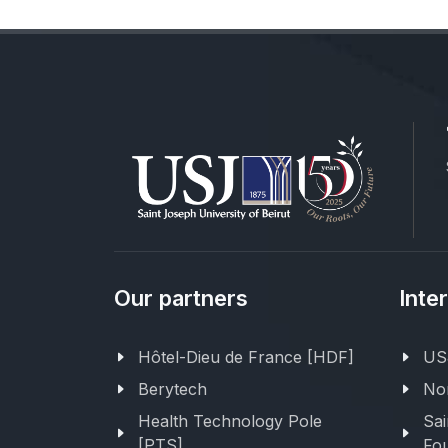
Our partners
Inte
Hôtel-Dieu de France [HDF]
USJ
Berytech
Nor
Health Technology Pole
Sai
[PTS]
Fou