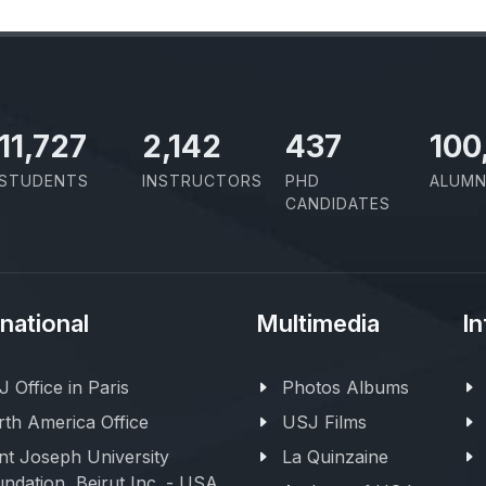
11,727
2,142
437
100
STUDENTS
INSTRUCTORS
PHD
ALUMN
CANDIDATES
rnational
Multimedia
In
 Office in Paris
Photos Albums
th America Office
USJ Films
nt Joseph University
La Quinzaine
ndation, Beirut Inc. - USA