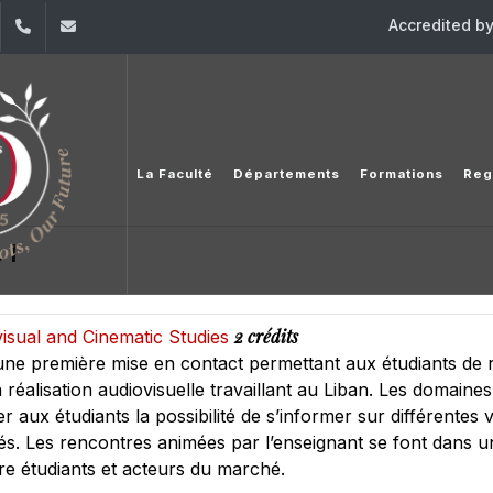
Accredited b
dIn
YouTube
+961 (1) 421 530
iesav@usj.edu.lb
La Faculté
Départements
Formations
Reg
 I
2 crédits
ovisual and Cinematic Studies
ne première mise en contact permettant aux étudiants de 
réalisation audiovisuelle travaillant au Liban. Les domaines
r aux étudiants la possibilité de s’informer sur différentes 
s. Les rencontres animées par l’enseignant se font dans u
re étudiants et acteurs du marché.