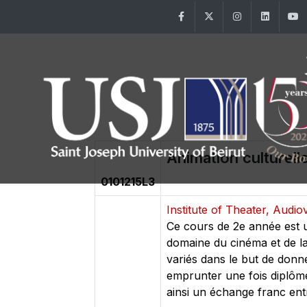
Facebook
Twitter
Instagram
Linke
Animation culturelle
0101215L3
Institute of Theater, Audi
Ce cours de 2e année est u
domaine du cinéma et de la 
variés dans le but de donne
emprunter une fois diplômé
ainsi un échange franc ent