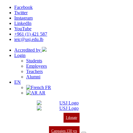
Facebook
Twitter
Instagram
LinkedIn
YouTube
+961 (1) 421 587
ieic@usj.edu.lb
Accredited by
Login
Students
Employees
Teachers
Alumni
EN
FR
AR
I donate
Campaign 150 yrs