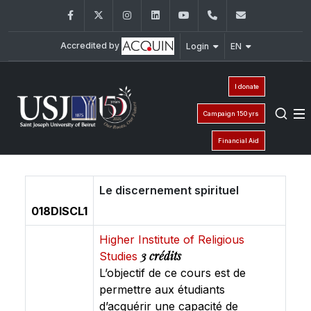
Facebook
Twitter
Instagram
LinkedIn
YouTube
+961 (1) 421 586
fsr@usj.ed
Accredited by
Login
EN
I donate
Campaign 150 yrs
Financial Aid
Le discernement spirituel
018DISCL1
Higher Institute of Religious
3 crédits
Studies
L’objectif de ce cours est de
permettre aux étudiants
d’acquérir une capacité de